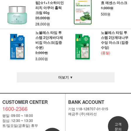
림]☆1+1☆하이인
효 에센스 마스크
리치 아쿠아 홀릭
1,000원
크림 60g
500원
35,000원
28,000원
노블레스 타임 투
노블레스 타임 투
스텝 2단계바다제
스텝 2단계대나무
비집 마스크(집중
수딩 마스크 (집중
수분)
수딩)
3,000원
(품절)
3,000원
더보기 ▼
CUSTOMER CENTER
BANK ACCOUNT
1600-2366
기업 118-128707-01-015
예금주 (주) 테라선
평일: 09:00 ~ 18:00
점심: 12:30 ~ 13:30
고객
토/일요일(공휴일) 휴무
문의