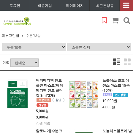
로그인
회원가입
마이페이지
최근본상품
피부고민별
수분/보습
정렬
닥터메디엠 핸드
노블레스 발효 에
클린 마스크(닥터
센스 마스크 15종
메디엠 핸드 클린
(10매)
겔 3ml*2개)
10,000원
4,000원
5,000원
3,900원
70원 적립
알로니에[수분크
노블레스알로에 발